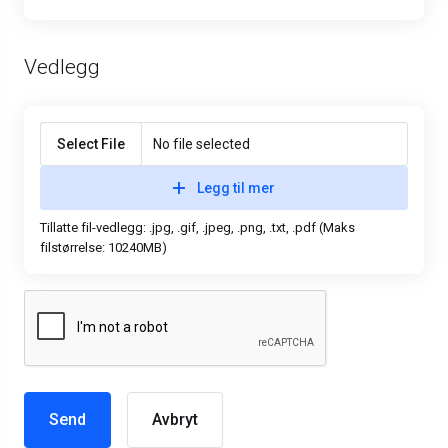
Vedlegg
Select File
No file selected
Legg til mer
Tillatte fil-vedlegg: .jpg, .gif, .jpeg, .png, .txt, .pdf (Maks
filstørrelse: 10240MB)
Avbryt