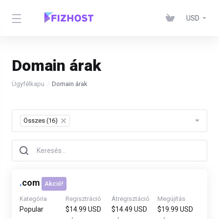
USD
Domain árak
Ügyfélkapu
Domain árak
Összes (16)
×
.
com
Akció!
Kategória
Regisztráció
Átregisztáció
Megújítás
Popular
$14.99 USD
$14.49 USD
$19.99 USD