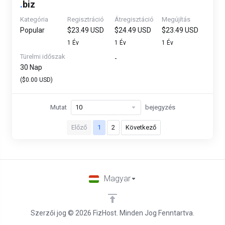
.
biz
Kategória
Regisztráció
Átregisztáció
Megújítás
Popular
$23.49 USD
$24.49 USD
$23.49 USD
1 Év
1 Év
1 Év
Türelmi időszak
-
30 Nap
($0.00 USD)
Mutat
bejegyzés
Előző
1
2
Következő
Magyar
Szerzői jog © 2026 FizHost. Minden Jog Fenntartva.