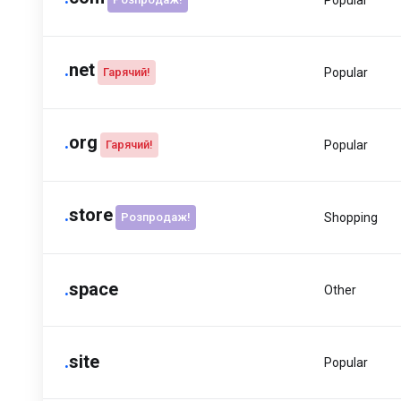
Popular
.
net
Гарячий!
Popular
.
org
Гарячий!
Popular
.
store
Розпродаж!
Shopping
.
space
Other
.
site
Popular