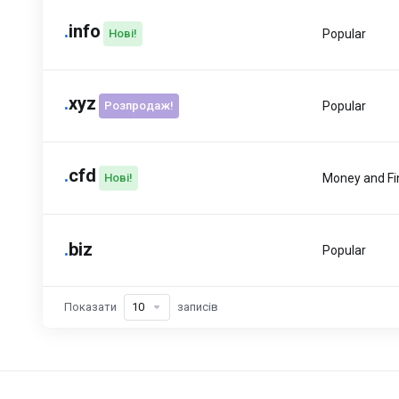
.
info
Нові!
Popular
.
xyz
Розпродаж!
Popular
.
cfd
Нові!
Money and F
.
biz
Popular
Показати
записів