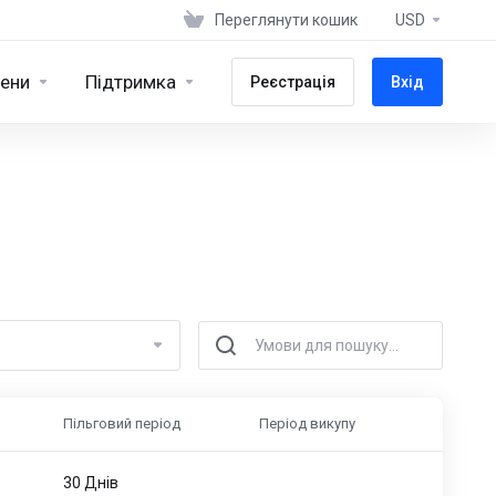
Переглянути кошик
USD
ени
Підтримка
Реєстрація
Вхід
Пільговий період
Період викупу
30 Днів