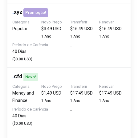
.
xyz
Promoção!
Categoria
Novo Preço
Transferir
Renovar
Popular
$3.49 USD
$16.49 USD
$16.49 USD
1 Ano
1 Ano
1 Ano
Período de Carência
-
40 Dias
($0.00 USD)
.
cfd
Novo!
Categoria
Novo Preço
Transferir
Renovar
Money and
$1.49 USD
$17.49 USD
$17.49 USD
Finance
1 Ano
1 Ano
1 Ano
Período de Carência
-
40 Dias
($0.00 USD)