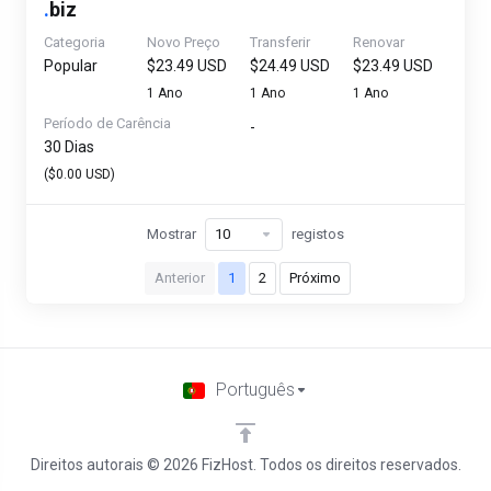
.
biz
Categoria
Novo Preço
Transferir
Renovar
Popular
$23.49 USD
$24.49 USD
$23.49 USD
1 Ano
1 Ano
1 Ano
Período de Carência
-
30 Dias
($0.00 USD)
Mostrar
registos
Anterior
1
2
Próximo
Português
Direitos autorais © 2026 FizHost. Todos os direitos reservados.