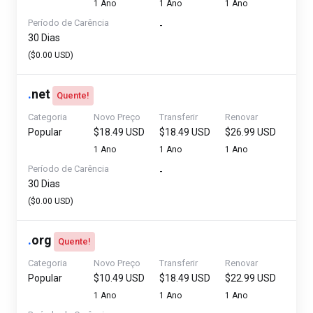
1 Ano
1 Ano
1 Ano
Período de Carência
-
30 Dias
($0.00 USD)
.
net
Quente!
Categoria
Novo Preço
Transferir
Renovar
Popular
$18.49 USD
$18.49 USD
$26.99 USD
1 Ano
1 Ano
1 Ano
Período de Carência
-
30 Dias
($0.00 USD)
.
org
Quente!
Categoria
Novo Preço
Transferir
Renovar
Popular
$10.49 USD
$18.49 USD
$22.99 USD
1 Ano
1 Ano
1 Ano