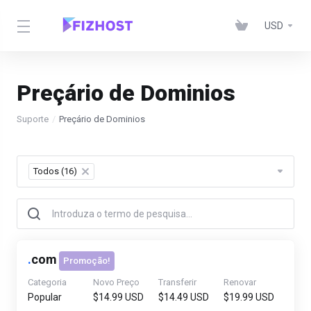
USD
Preçário de Dominios
Suporte
Preçário de Dominios
Todos (16)
×
.
com
Promoção!
Categoria
Novo Preço
Transferir
Renovar
Popular
$14.99 USD
$14.49 USD
$19.99 USD