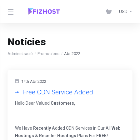
USD
Notícies
Administració
Promocions
Abr 2022
14th Abr 2022
Free CDN Service Added
Hello Dear Valued
Customers,
We Have
Recently
Added CDN Services in Our All
Web
Hostings & Reseller Hositngs
Plans For
FREE!