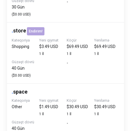
Güzəşt dövrü
-
30 Gün
($0.00 USD)
.
store
Endirim!
Kateqoriya
Yeni qiymət
Köçür
Yeniləmə
Shopping
$3.49 USD
$69.49 USD
$69.49 USD
1 İl
1 İl
1 İl
Güzəşt dövrü
-
40 Gün
($0.00 USD)
.
space
Kateqoriya
Yeni qiymət
Köçür
Yeniləmə
Other
$1.49 USD
$30.49 USD
$30.49 USD
1 İl
1 İl
1 İl
Güzəşt dövrü
-
40 Gün