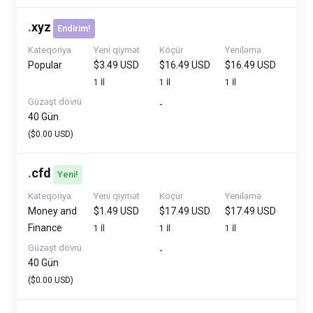
.
xyz
Endirim!
Kateqoriya
Yeni qiymət
Köçür
Yeniləmə
Popular
$3.49 USD
$16.49 USD
$16.49 USD
1 İl
1 İl
1 İl
Güzəşt dövrü
-
40 Gün
($0.00 USD)
.
cfd
Yeni!
Kateqoriya
Yeni qiymət
Köçür
Yeniləmə
Money and
$1.49 USD
$17.49 USD
$17.49 USD
Finance
1 İl
1 İl
1 İl
Güzəşt dövrü
-
40 Gün
($0.00 USD)