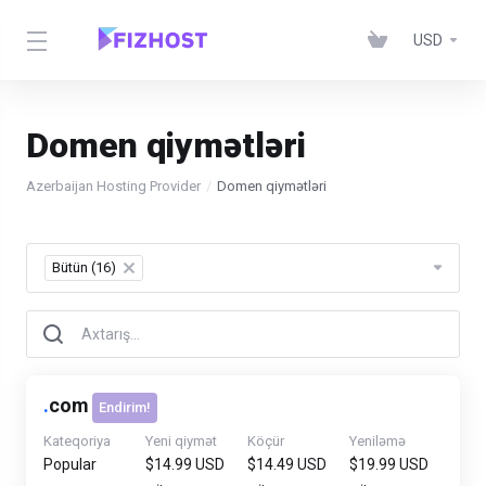
USD
Domen qiymətləri
Azerbaijan Hosting Provider
Domen qiymətləri
Bütün (16)
×
.
com
Endirim!
Kateqoriya
Yeni qiymət
Köçür
Yeniləmə
Popular
$14.99 USD
$14.49 USD
$19.99 USD