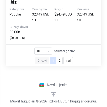
.
biz
Kateqoriya
Yeni qiymət
Köçür
Yeniləmə
Popular
$23.49 USD
$24.49 USD
$23.49 USD
1 İl
1 İl
1 İl
Güzəşt dövrü
-
30 Gün
($0.00 USD)
səhifəni göstər
Öncəki
1
2
İrəri
Azerbaijani
Müəllif hüquqları © 2026 FizHost. Bütün hüquqlar qorunur.